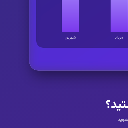
مرداد
شهریور
تید؟
 شوید