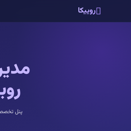
روییکا
مدیر
روب
پنل تخصصی