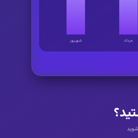
مرداد
شهریور
تید؟
 شوید