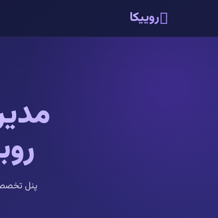
روییکا
مدیر
روب
پنل تخصصی