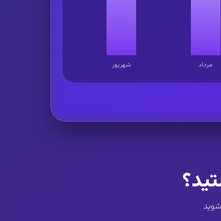
مرداد
شهریور
تید؟
 شوید