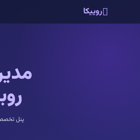
روییکا
مدیر
روب
پنل تخصصی